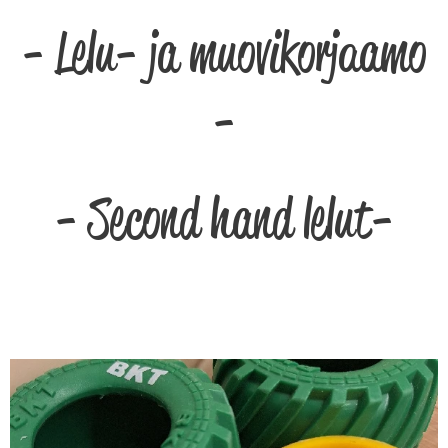
- Lelu- ja muovikorjaamo
-
- Second hand lelut-