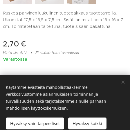
Ruskea pahvinen luukullinen tuotepakkaus tuotetarroilla.
Ulkomitat 17,5 x 16,5 x 7,5 cm. Sisätilan mitat noin 16 x 16 x 7
cm. Toimitetetaan taiteltuna, tuote sisään pakattuna.
2,70
€
Hinta sis. ALV
Ei sisällä toimitusmaksua
Varastossa
Lelu- ja muovikorjaamo Huomentamuovi, Viitaankulmantie 373,
Käytämme evästeitä mahdollistaaksemme
Ylöjärvi, 045 217 6604
verkkosivustomme asianmukaisen toiminnan ja
Evästeet
turvallisuuden sekä tarjotaksemme sinulle parhaan
mahdollisen käyttökokemuksen.
Lisää ostoskoriin
Hyväksy vain tarpeelliset
Hyväksy kaikki