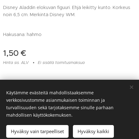
Disney Aladdin elokuvan figuuri. Ehjä leikitty kunto. Korkeus
noin 6,5 cm. Merkintä Disney WM.
Hakusana: hahmo
1,50
€
Hinta sis. ALV
Ei sisällä toimitusmaksua
Lelu- ja muovikorjaamo Huomentamuovi, Viitaankulmantie 373,
Käytämme evästeitä mahdollistaaksemme
Ylöjärvi, 045 217 6604
verkkosivustomme asianmukaisen toiminnan ja
Evästeet
turvallisuuden sekä tarjotaksemme sinulle parhaan
mahdollisen käyttökokemuksen.
Lisää ostoskoriin
Hyväksy vain tarpeelliset
Hyväksy kaikki