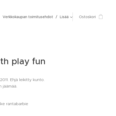
Verkkokaupan toimitusehdot
Lisää
Ostoskori
th play fun
011. Ehjä leikitty kunto.
n jäämää.
kke rantabarbie