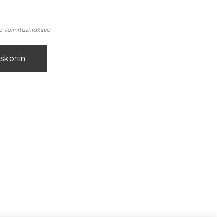
llä toimitusmaksua
skoriin