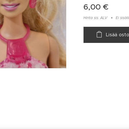
6,00
€
Hinta sis. ALV
Ei sisä
Lisää osto