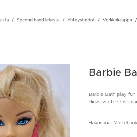
sista
Second hand leluista
Yhteystiedot
Verkkokauppa
Barbie Ba
Barbie Bath play fun 2
Hiuksissa tehdasliima
Hakusana: Mattel nu