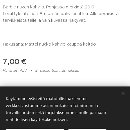
Barbie nuken kahvila. Pohjassa merkintä 2019.
Leikittykuntoinen. Etuseinän pahvi puuttuu. Alkuperäisistä
tarvikkeista tallella vain kuvassa näkyvät.
Hakusana: Mattel nukke kahvio kauppa keittiö
7,00
€
Hinta sis. ALV
Ei sisällä toimitusmaksua
Lelu- ja muovikorjaamo Huomentamuovi, Viitaankulmantie 373,
Käytämme evästeitä mahdollistaaksemme
Ylöjärvi, 045 217 6604
verkkosivustomme asianmukaisen toiminnan ja
Evästeet
turvallisuuden sekä tarjotaksemme sinulle parhaan
mahdollisen käyttökokemuksen.