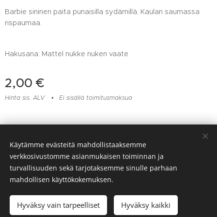
Barbie sininen paita punaisilla sydämillä. Kaulan saumassa
rispaumaa.
Hakusana: Mattel nukke nuken vaate
2,00
€
Hinta sis. ALV
Ei sisällä toimitusmaksua
Lelu- ja muovikorjaamo Huomentamuovi, Viitaankulmantie 373,
Käytämme evästeitä mahdollistaaksemme
Ylöjärvi, 045 217 6604
verkkosivustomme asianmukaisen toiminnan ja
Evästeet
turvallisuuden sekä tarjotaksemme sinulle parhaan
mahdollisen käyttökokemuksen.
Lisää ostoskoriin
Hyväksy vain tarpeelliset
Hyväksy kaikki