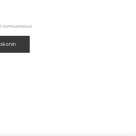
llä toimitusmaksua
skoriin