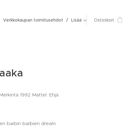
Verkkokaupan toimitusehdot
Lisää
Ostoskori
vaaka
Merkintä 1992 Mattel. Ehjä
en barbin barbien dream