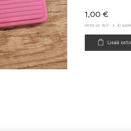
1,00
€
Hinta sis. ALV
Ei sisä
Lisää osto