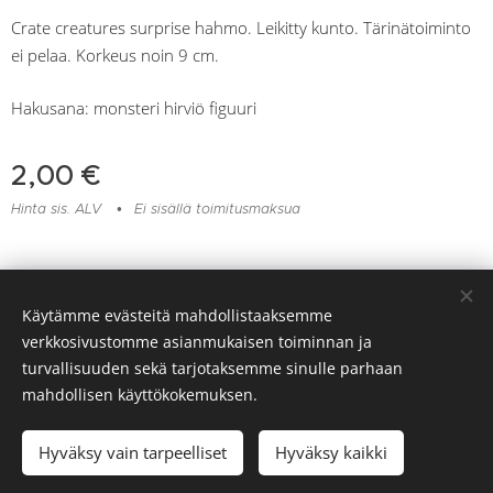
Crate creatures surprise hahmo. Leikitty kunto. Tärinätoiminto
ei pelaa. Korkeus noin 9 cm.
Hakusana: monsteri hirviö figuuri
2,00
€
Hinta sis. ALV
Ei sisällä toimitusmaksua
Lelu- ja muovikorjaamo Huomentamuovi, Viitaankulmantie 373,
Käytämme evästeitä mahdollistaaksemme
Ylöjärvi, 045 217 6604
verkkosivustomme asianmukaisen toiminnan ja
Evästeet
turvallisuuden sekä tarjotaksemme sinulle parhaan
mahdollisen käyttökokemuksen.
Lisää ostoskoriin
Hyväksy vain tarpeelliset
Hyväksy kaikki