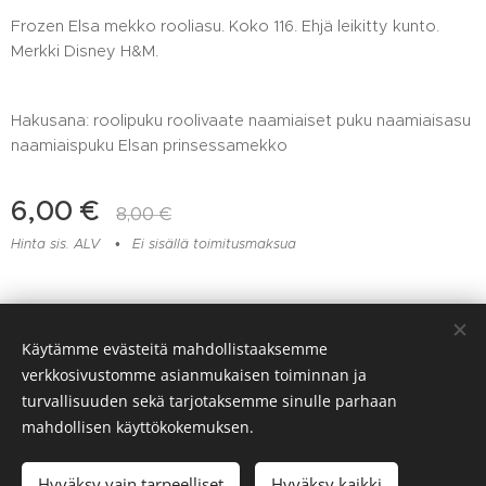
Frozen Elsa mekko rooliasu. Koko 116. Ehjä leikitty kunto.
Merkki Disney H&M.
Hakusana: roolipuku roolivaate naamiaiset puku naamiaisasu
naamiaispuku Elsan prinsessamekko
6,00
€
8,00
€
Hinta sis. ALV
Ei sisällä toimitusmaksua
Lelu- ja muovikorjaamo Huomentamuovi, Viitaankulmantie 373,
Käytämme evästeitä mahdollistaaksemme
Ylöjärvi, 045 217 6604
verkkosivustomme asianmukaisen toiminnan ja
Evästeet
turvallisuuden sekä tarjotaksemme sinulle parhaan
mahdollisen käyttökokemuksen.
Lisää ostoskoriin
Hyväksy vain tarpeelliset
Hyväksy kaikki