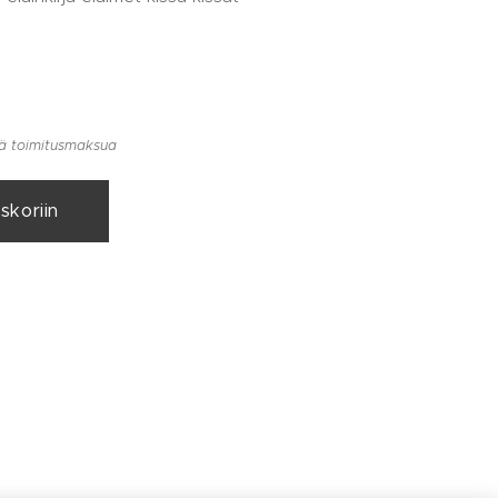
llä toimitusmaksua
skoriin