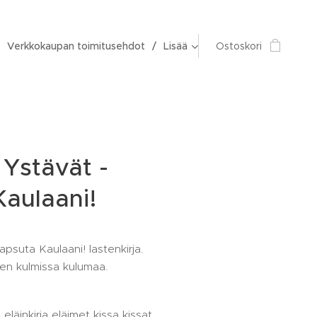
Verkkokaupan toimitusehdot
Lisää
Ostoskori
 Ystävät -
aulaani!
apsuta Kaulaani! lastenkirja.
en kulmissa kulumaa.
 eläinkirja eläimet kissa kissat