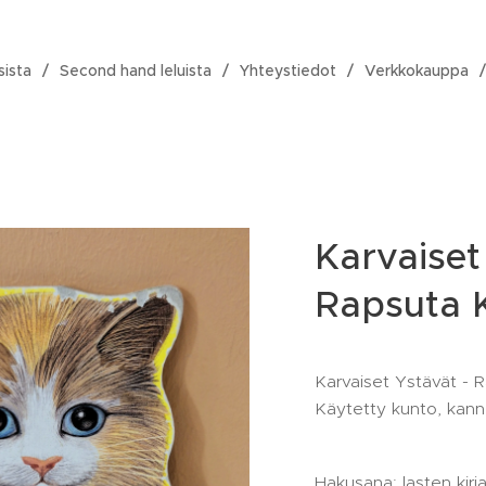
sista
Second hand leluista
Yhteystiedot
Verkkokauppa
Karvaiset
Rapsuta K
Karvaiset Ystävät - R
Käytetty kunto, kann
Hakusana: lasten kirja