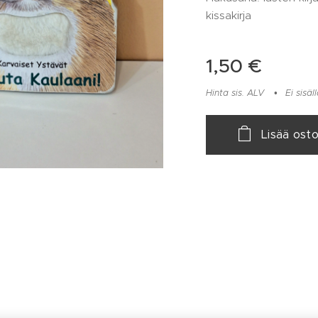
kissakirja
1,50
€
Hinta sis. ALV
Ei sisä
Lisää osto