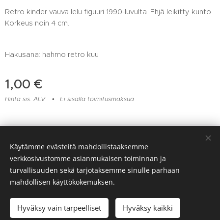
Retro kinder vauva lelu figuuri 1990-luvulta. Ehjä leikitty kunto.
Korkeus noin 4 cm.
Hakusana: hahmo retro kuu
1,00
€
Hinta sis. ALV
Ei sisällä toimitusmaksua
Lelu- ja muovikorjaamo Huomentamuovi, Viitaankulmantie 373,
Käytämme evästeitä mahdollistaaksemme
Ylöjärvi, 045 217 6604
verkkosivustomme asianmukaisen toiminnan ja
Evästeet
turvallisuuden sekä tarjotaksemme sinulle parhaan
mahdollisen käyttökokemuksen.
Lisää ostoskoriin
Hyväksy vain tarpeelliset
Hyväksy kaikki