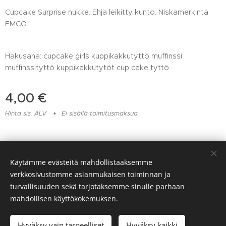
Cupcake Surprise nukke. Ehjä leikitty kunto. Niskamerkintä
EMCO.
Hakusana: cupcake girls kuppikakkutyttö muffinssi
muffinssityttö kuppikakkutytöt cup cake tyttö
4,00
€
Hinta sis. ALV
Ei sisällä toimitusmaksua
Lelu- ja muovikorjaamo Huomentamuovi, Viitaankulmantie 373,
Käytämme evästeitä mahdollistaaksemme
Ylöjärvi, 045 217 6604
verkkosivustomme asianmukaisen toiminnan ja
Evästeet
turvallisuuden sekä tarjotaksemme sinulle parhaan
mahdollisen käyttökokemuksen.
Lisää ostoskoriin
Hyväksy vain tarpeelliset
Hyväksy kaikki