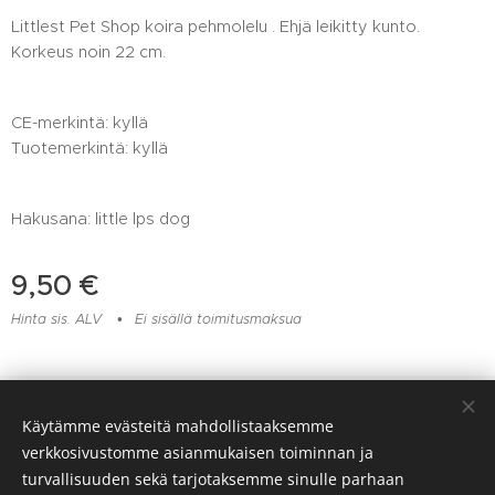
Littlest Pet Shop koira pehmolelu . Ehjä leikitty kunto.
Korkeus noin 22 cm.
CE-merkintä: kyllä
Tuotemerkintä: kyllä
Hakusana: little lps dog
9,50
€
Hinta sis. ALV
Ei sisällä toimitusmaksua
Lelu- ja muovikorjaamo Huomentamuovi, Viitaankulmantie 373,
Käytämme evästeitä mahdollistaaksemme
Ylöjärvi, 045 217 6604
verkkosivustomme asianmukaisen toiminnan ja
Evästeet
turvallisuuden sekä tarjotaksemme sinulle parhaan