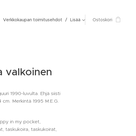
Verkkokaupan toimitusehdot
Lisää
Ostoskori
 valkoinen
uri 1990-luvulta. Ehjä siisti
4 cm. Merkintä 1995 M.E.G.
ppy in my pocket,
t, taskukoira, taskukoirat,