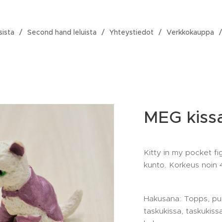
sista
Second hand leluista
Yhteystiedot
Verkkokauppa
MEG kissa
Kitty in my pocket figu
kunto. Korkeus noin 
Hakusana: Topps, pu
taskukissa, taskukissa