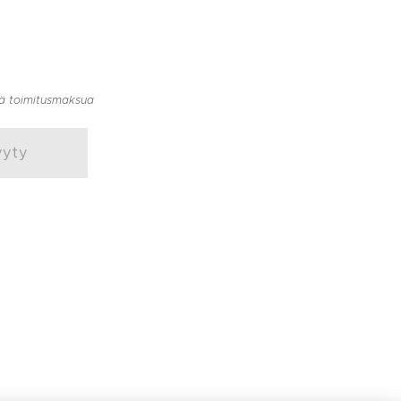
llä toimitusmaksua
yyty