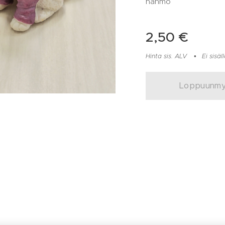
hahmo
2,50
€
Hinta sis. ALV
Ei sisä
Loppuunm