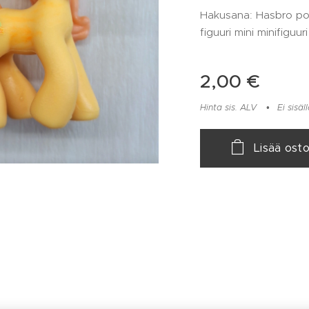
Hakusana: Hasbro po
figuuri mini minifiguur
2,00
€
Hinta sis. ALV
Ei sisä
Lisää osto