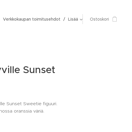
Verkkokaupan toimitusehdot
Lisää
Ostoskori
ille Sunset
lle Sunset Sweetie figuuri.
hossa oranssia väriä.