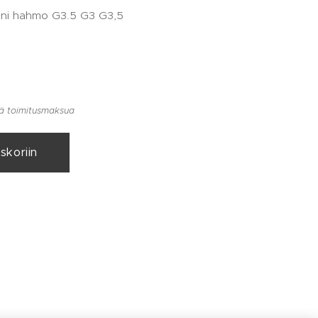
ni hahmo G3.5 G3 G3,5
i
llä toimitusmaksua
skoriin