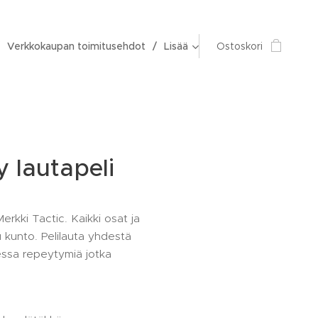
Verkkokaupan toimitusehdot
Lisää
Ostoskori
 lautapeli
erkki Tactic. Kaikki osat ja
tu kunto. Pelilauta yhdestä
essa repeytymiä jotka