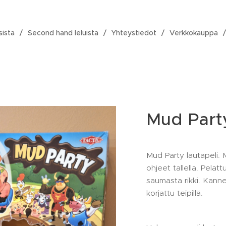
sista
Second hand leluista
Yhteystiedot
Verkkokauppa
Mud Party
Mud Party lautapeli. M
ohjeet tallella. Pelat
saumasta rikki. Kann
korjattu teipillä.