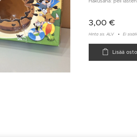
Hakusana: peli laste
3,00
€
Hinta sis. ALV
Ei sisä
Lisää osto