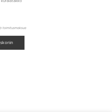
n kuralätäkkö
llä toimitusmaksua
skoriin