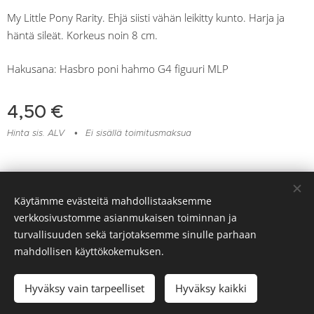
My Little Pony Rarity. Ehjä siisti vähän leikitty kunto. Harja ja
häntä sileät. Korkeus noin 8 cm.
Hakusana: Hasbro poni hahmo G4 figuuri MLP
4,50
€
Hinta sis. ALV
Ei sisällä toimitusmaksua
Lelu- ja muovikorjaamo Huomentamuovi, Viitaankulmantie 373,
Käytämme evästeitä mahdollistaaksemme
Ylöjärvi, 045 217 6604
verkkosivustomme asianmukaisen toiminnan ja
Evästeet
turvallisuuden sekä tarjotaksemme sinulle parhaan
mahdollisen käyttökokemuksen.
Lisää ostoskoriin
Hyväksy vain tarpeelliset
Hyväksy kaikki