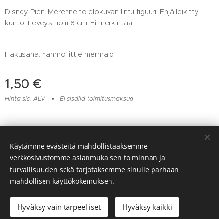
Disney Pieni Merenneito elokuvan lintu figuuri. Ehjä leikitty
kunto. Leveys noin 8 cm. Ei merkintää.
Hakusana: hahmo little mermaid
1,50
€
Hinta sis. ALV
Ei sisällä toimitusmaksua
Lelu- ja muovikorjaamo Huomentamuovi, Viitaankulmantie 373,
Käytämme evästeitä mahdollistaaksemme
Ylöjärvi, 045 217 6604
verkkosivustomme asianmukaisen toiminnan ja
Evästeet
turvallisuuden sekä tarjotaksemme sinulle parhaan
mahdollisen käyttökokemuksen.
Lisää ostoskoriin
Hyväksy vain tarpeelliset
Hyväksy kaikki