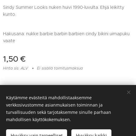
Sindy Summer Looks nuken huivi 1990-luvulta. Ehjä leikitty
kunto.
Hakusana: nukke barbie barbin barbien cindy bikini uimapuku
vaate
1,50
€
Hinta sis. ALV
Ei sisällä toimitusmaksua
Lelu- ja muovikorjaamo Huomentamuovi, Viitaankulmantie 373,
Käytämme evästeitä mahdollistaaksemme
Ylöjärvi, 045 217 6604
verkkosivustomme asianmukaisen toiminnan ja
Evästeet
turvallisuuden sekä tarjotaksemme sinulle parhaan
mahdollisen käyttökokemuksen.
Loppuunmyyty
Hyväksy vain tarpeelliset
Hyväksy kaikki