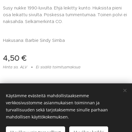
Susy nukke 1990-luvulta. Ehjä leikitty kunto. Hiuksista pieni
osa leikattu sivulta. Poskessa tummentumaa. Toinen polvi ei
naksahda. Selkämerkintä CO.
Hakusana: Barbie Sindy Simba
4,50
€
Hinta sis. ALV
Ei sisällä toimitusmaksua
Lelu- ja muovikorjaamo Huomentamuovi, Viitaankulmantie 373,
Käytämme evästeitä mahdollistaaksemme
Ylöjärvi, 045 217 6604
verkkosivustomme asianmukaisen toiminnan ja
Evästeet
turvallisuuden sekä tarjotaksemme sinulle parhaan
mahdollisen käyttökokemuksen.
Lisää ostoskoriin