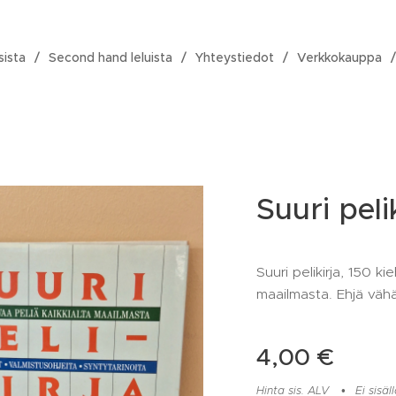
sista
Second hand leluista
Yhteystiedot
Verkkokauppa
Suuri peli
Suuri pelikirja, 150 ki
maailmasta. Ehjä väh
4,00
€
Hinta sis. ALV
Ei sisä