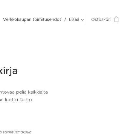
Verkkokaupan toimitusehdot
Lisää
Ostoskori
kirja
ehtovaa peliä kaikkialta
än luettu kunto.
llä toimitusmaksua