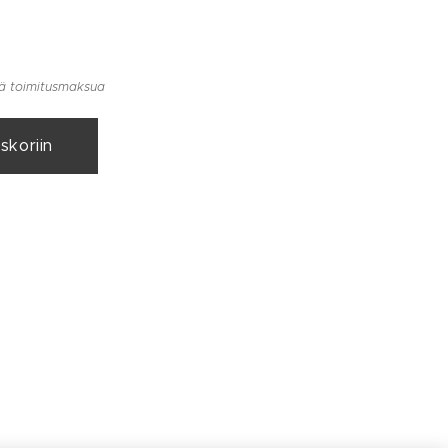
llä toimitusmaksua
skoriin