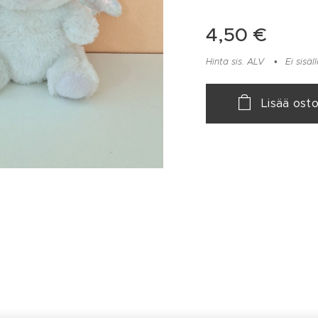
4,50
€
Hinta sis. ALV
Ei sisä
Lisää osto