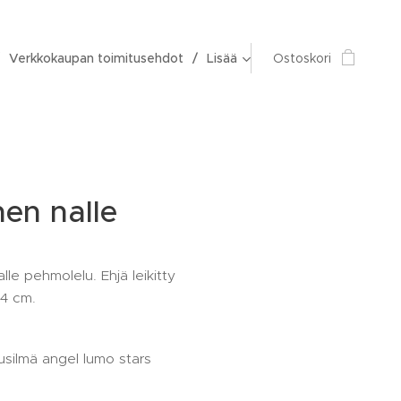
Verkkokaupan toimitusehdot
Lisää
Ostoskori
nen nalle
lle pehmolelu. Ehjä leikitty
14 cm.
usilmä angel lumo stars