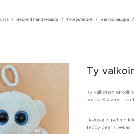
sista
Second hand leluista
Yhteystiedot
Verkkokauppa
Ty valkoi
Ty valkoinen enkeli na
kunto. Korkeus noin 
Hakusana: pehmo kiil
teddy bear siivekäs