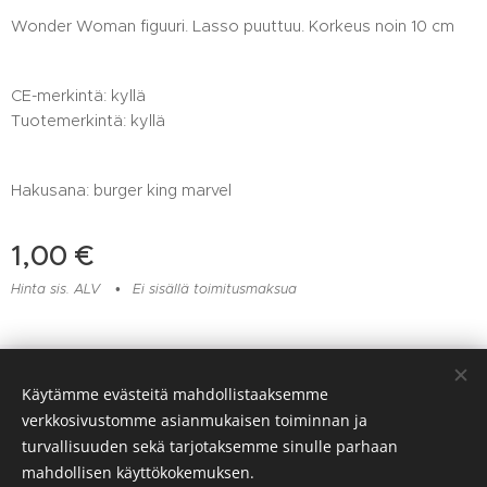
Wonder Woman figuuri. Lasso puuttuu. Korkeus noin 10 cm
CE-merkintä: kyllä
Tuotemerkintä: kyllä
Hakusana: burger king marvel
1,00
€
Hinta sis. ALV
Ei sisällä toimitusmaksua
Lelu- ja muovikorjaamo Huomentamuovi, Viitaankulmantie 373,
Käytämme evästeitä mahdollistaaksemme
Ylöjärvi, 045 217 6604
verkkosivustomme asianmukaisen toiminnan ja
Evästeet
turvallisuuden sekä tarjotaksemme sinulle parhaan
mahdollisen käyttökokemuksen.